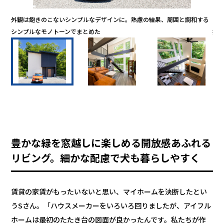
放感
外観は飽きのこないシンプルなデザインに。熟慮の結果、周囲と調和する
隣
シンプルなモノトーンでまとめた
折
豊かな緑を窓越しに楽しめる開放感あふれる
リビング。細かな配慮で犬も暮らしやすく
賃貸の家賃がもったいないと思い、マイホームを決断したとい
うSさん。「ハウスメーカーをいろいろ回りましたが、アイフル
ホームは最初のたたき台の図面が良かったんです。私たちが作