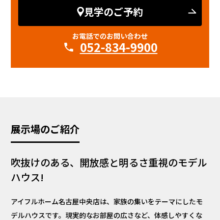
名古屋中央店では、お客様お一人おひとりが理想とする「これ
見学のご予約
からの家族の時間」に、どこまでも親身になって寄り添う接客
を大切にしています。子育てがもっと楽しくなる間取りの工夫
お電話でのお問い合わせ
052-834-9900
や、快適な住環境のヒントを見つけに、ぜひ遊びにいらっしゃ
いませんか？
展示場のご紹介
吹抜けのある、開放感と明るさ重視のモデル
ハウス!
アイフルホーム名古屋中央店は、家族の集いをテーマにしたモ
デルハウスです。現実的なお部屋の広さなど、体感しやすくな