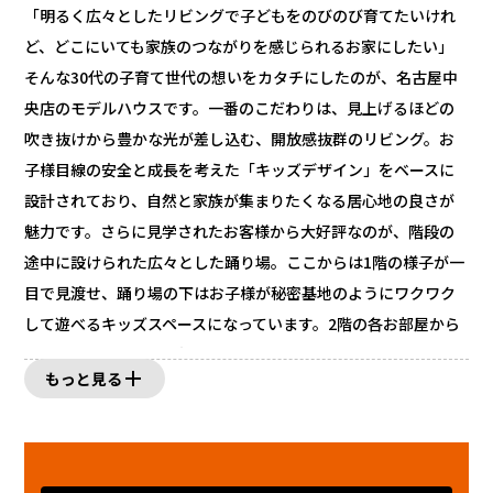
「明るく広々としたリビングで子どもをのびのび育てたいけれ
ど、どこにいても家族のつながりを感じられるお家にしたい」
そんな30代の子育て世代の想いをカタチにしたのが、名古屋中
央店のモデルハウスです。一番のこだわりは、見上げるほどの
吹き抜けから豊かな光が差し込む、開放感抜群のリビング。お
子様目線の安全と成長を考えた「キッズデザイン」をベースに
設計されており、自然と家族が集まりたくなる居心地の良さが
魅力です。さらに見学されたお客様から大好評なのが、階段の
途中に設けられた広々とした踊り場。ここからは1階の様子が一
目で見渡せ、踊り場の下はお子様が秘密基地のようにワクワク
して遊べるキッズスペースになっています。2階の各お部屋から
も1階のリビングが見渡せるため、お家の中のどこにいてもお互
もっと見る
いの気配を感じられる温かい工夫が満載です。これほどの大空
間でありながら、高い気密性と断熱性を備えているため、夏は
涼しく冬は暖かい、一年中快適な暮らしをしっかりサポートし
ます。