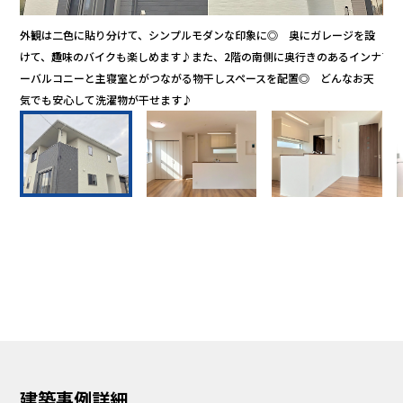
い空
外観は二色に貼り分けて、シンプルモダンな印象に◎ 奥にガレージを設
キ
けて、趣味のバイクも楽しめます♪また、2階の南側に奥行きのあるインナ
南
ーバルコニーと主寝室とがつながる物干しスペースを配置◎ どんなお天
気でも安心して洗濯物が干せます♪
建築事例詳細