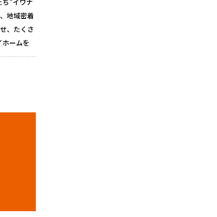
ち”イワナ
と、地域密着
わせ、たくさ
イホームを
相談くださ