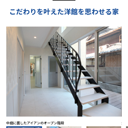
こだわりを叶えた洋館を思わせる家
中庭に面したアイアンのオープン階段
光