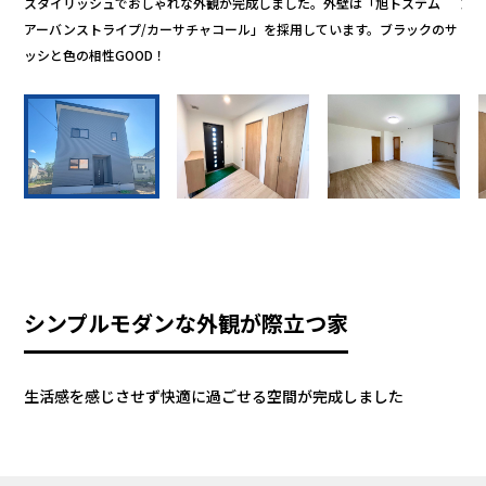
しら
スタイリッシュでおしゃれな外観が完成しました。外壁は「旭トステム
玄
上が
アーバンストライプ/カーサチャコール」を採用しています。ブラックのサ
き
られ
ッシと色の相性GOOD！
を
シンプルモダンな外観が際立つ家
生活感を感じさせず快適に過ごせる空間が完成しました