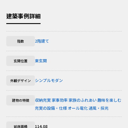
建築事例詳細
2階建て
階数
東玄関
玄関位置
シンプルモダン
外観デザイン
収納充実
家事効率
家族のふれあい
趣味を楽しむ
建物の特徴
充実の設備・仕様
オール電化
通風・採光
114.08
延床面積