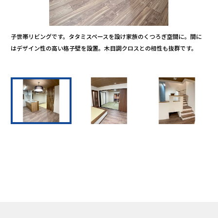
スト
子世帯リビングです。タタミスペースを設け家族のくつろぎ空間に。間に
こ
ーク
はデザイン性の高い格子壁を設置。木目調クロスとの相性も抜群です。
り