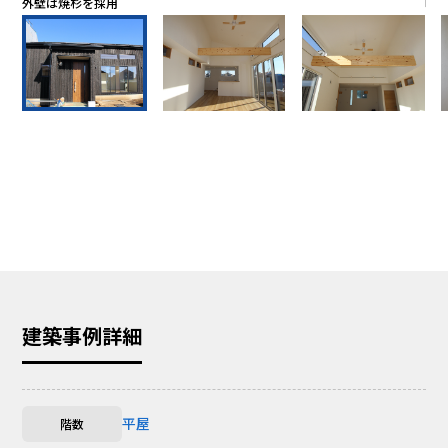
外壁は焼杉を採用
明
建築事例詳細
平屋
階数