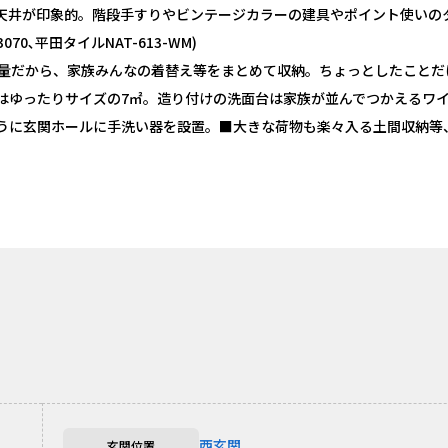
天井が印象的。階段手すりやビンテージカラーの建具やポイント使いの
0､平田タイルNAT-613-WM)
大容量だから、家族みんなの着替え等をまとめて収納。ちょっとしたことだ
はゆったりサイズの7㎡。造り付けの洗面台は家族が並んでつかえるワ
うに玄関ホールに手洗い器を設置。■大きな荷物も楽々入る土間収納等
西玄関
玄関位置