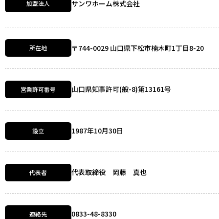
サンワホーム株式会社
加盟法人
〒744-0029 山口県下松市楠木町1丁目8-20
所在地
山口県知事許可(般-8)第13161号
営業許可番号
1987年10月30日
設立
代表取締役 岡藤 真也
代表者
0833-48-8330
連絡先