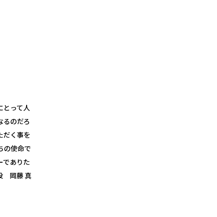
にとって人
なるのだろ
ただく事を
ちの使命で
ーでありた
 岡藤 真