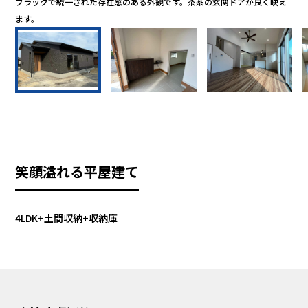
ブラックで統一された存在感のある外観です。茶系の玄関ドアが良く映え
帰
ます。
ま
笑顔溢れる平屋建て
4LDK+土間収納+収納庫