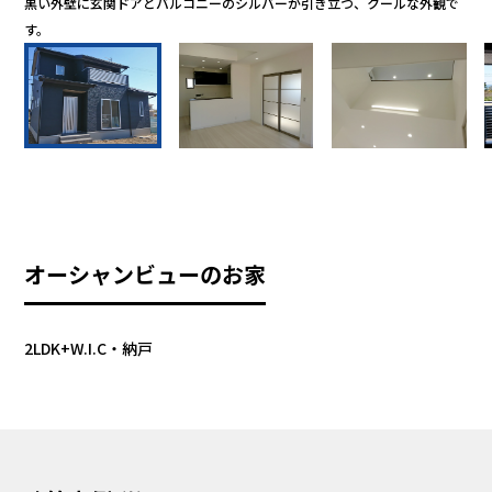
黒い外壁に玄関ドアとバルコニーのシルバーが引き立つ、クールな外観で
1
す。
ま
オーシャンビューのお家
2LDK+W.I.C・納戸