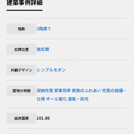
建築事例詳細
2階建て
階数
南玄関
玄関位置
シンプルモダン
外観デザイン
収納充実
家事効率
家族のふれあい
充実の設備・
建物の特徴
仕様
オール電化
通風・採光
101.86
延床面積