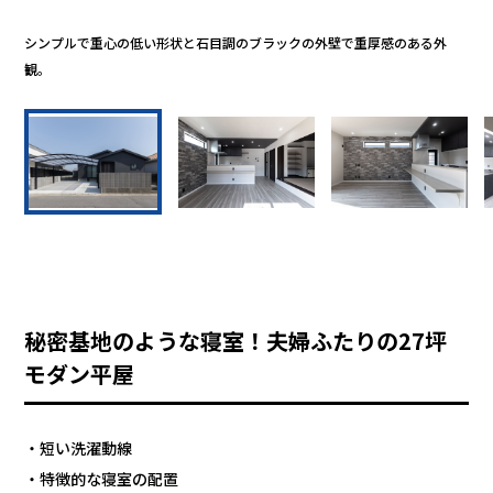
には
シンプルで重心の低い形状と石目調のブラックの外壁で重厚感のある外
19
統
観。
た
い“
秘密基地のような寝室！夫婦ふたりの27坪
モダン平屋
・短い洗濯動線
・特徴的な寝室の配置