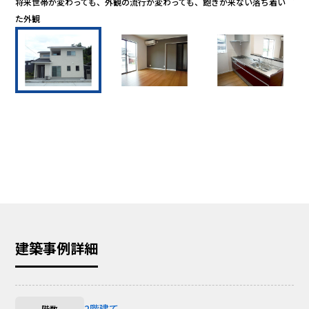
将来世帯が変わっても、外観の流行が変わっても、飽きが来ない落ち着い
南向
た外観
建築事例詳細
2階建て
階数