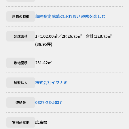
収納充実
家族のふれあい
趣味を楽しむ
建物の特徴
1F:102.00㎡／2F:26.75㎡ 合計:128.75㎡
延床面積
(38.95坪)
231.42㎡
敷地面積
株式会社イワナミ
加盟法人
0827-28-5037
連絡先
広島県
実例所在地