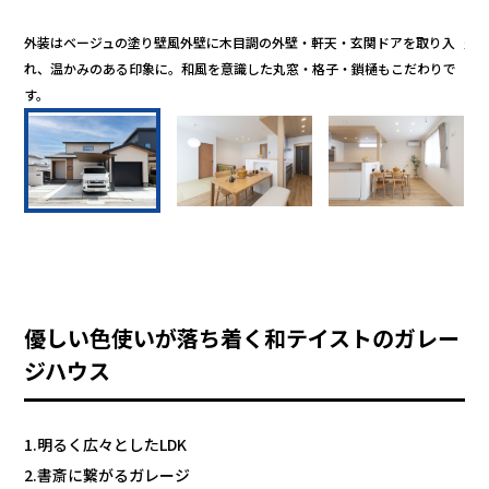
。
外装はベージュの塗り壁風外壁に木目調の外壁・軒天・玄関ドアを取り入
畳コ
れ、温かみのある印象に。和風を意識した丸窓・格子・鎖樋もこだわりで
し
す。
優しい色使いが落ち着く和テイストのガレー
ジハウス
1.明るく広々としたLDK
2.書斎に繋がるガレージ