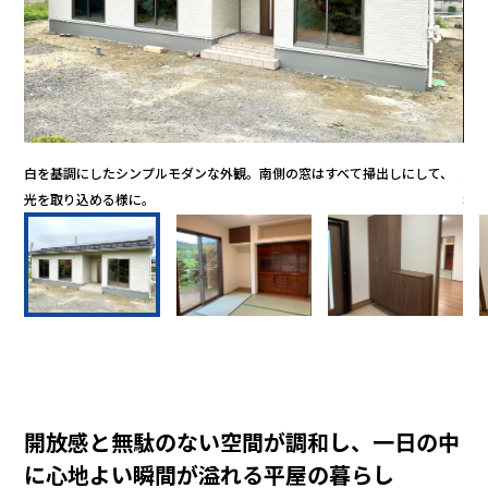
たく
白を基調にしたシンプルモダンな外観。南側の窓はすべて掃出しにして、
大
光を取り込める様に。
壇
開放感と無駄のない空間が調和し、一日の中
に心地よい瞬間が溢れる平屋の暮らし