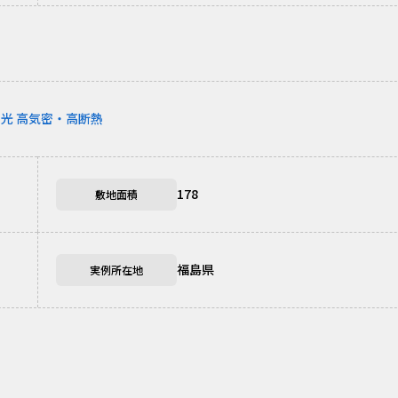
採光
高気密・高断熱
178
敷地面積
福島県
実例所在地