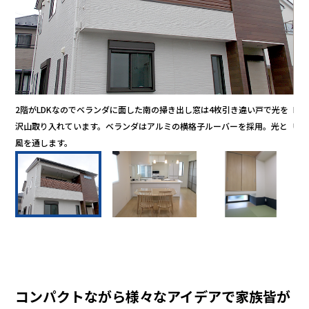
なが
2階がLDKなのでベランダに面した南の掃き出し窓は4枚引き違い戸で光を
L
沢山取り入れています。ベランダはアルミの横格子ルーバーを採用。光と
U
風を通します。
コンパクトながら様々なアイデアで家族皆が