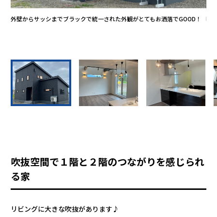
もり
外壁からサッシまでブラックで統一された外観がとてもお洒落でGOOD！
吹
山
す
吹抜空間で１階と２階のつながりを感じられ
る家
リビングに大きな吹抜があります♪